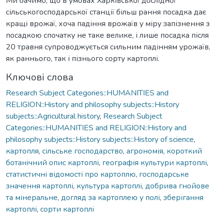
Ми бачимо, що в умовах Харківської дослідної
сільськогосподарської станції більш рання посадка дає
кращі врожаї, хоча падіння врожаїв у міру запізнення з
посадкою спочатку не таке велике, і лише посадка після
20 травня супроводжується сильним падінням урожаїв,
як раннього, так і пізнього сорту картоплі.
Ключові слова
Research Subject Categories::HUMANITIES and
RELIGION::History and philosophy subjects::History
subjects::Agricultural history
,
Research Subject
Categories::HUMANITIES and RELIGION::History and
philosophy subjects::History subjects::History of science
,
картопля
,
сільське господарство
,
агрономія
,
короткий
ботанічний опис картоплі
,
географія культури картоплі
,
статистичні відомості про картоплю
,
господарське
значення картоплі
,
культура картоплі
,
добрива гнойове
та мінеральне
,
догляд за картоплею у полі
,
зберігання
картоплі
,
сорти картоплі