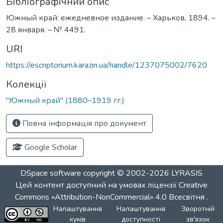
Бібліографічний опис
Южный край: ежедневное издание. – Харьков, 1894. –
28 января. – № 4491.
URI
https://escriptorium.karazin.ua/handle/1237075002/7620
Колекції
"Южный край" (1880–1919 гг.)
Повна інформація про документ
Google Scholar
DSpace software
copyright © 2002-2026
LYRASIS
Цей контент доступний на умовах ліцензії
Creative
Commons «Attribution-NonCommercial» 4.0 Всесвітня
.
Налаштування
Налаштування
Зворотній
куків
доступності
зв'язок