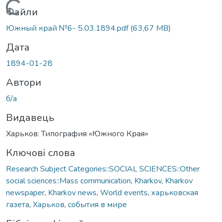
Вантажиться...
Файли
Южный край №6- 5.03.1894.pdf
(63,67 MB)
Дата
1894-01-28
Автори
б/а
Видавець
Харьков: Типография «Южного Края»
Ключові слова
Research Subject Categories::SOCIAL SCIENCES::Other
social sciences::Mass communication
,
Kharkov
,
Kharkov
newspaper
,
Kharkov news
,
World events
,
харьковская
газета
,
Харьков
,
события в мире