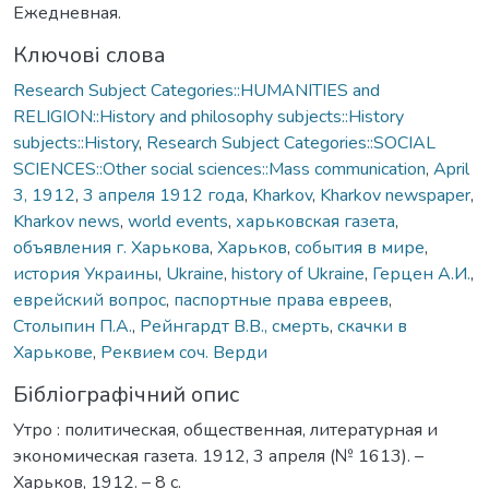
Ежедневная.
Ключові слова
Research Subject Categories::HUMANITIES and
RELIGION::History and philosophy subjects::History
subjects::History
,
Research Subject Categories::SOCIAL
SCIENCES::Other social sciences::Mass communication
,
April
3, 1912
,
3 апреля 1912 года
,
Kharkov
,
Kharkov newspaper
,
Kharkov news
,
world events
,
харьковская газета
,
объявления г. Харькова
,
Харьков
,
события в мире
,
история Украины
,
Ukraine
,
history of Ukraine
,
Герцен А.И.
,
еврейский вопрос
,
паспортные права евреев
,
Столыпин П.А.
,
Рейнгардт В.В., смерть
,
скачки в
Харькове
,
Реквием соч. Верди
Бібліографічний опис
Утро : политическая, общественная, литературная и
экономическая газета. 1912, 3 апреля (№ 1613). –
Харьков, 1912. – 8 с.