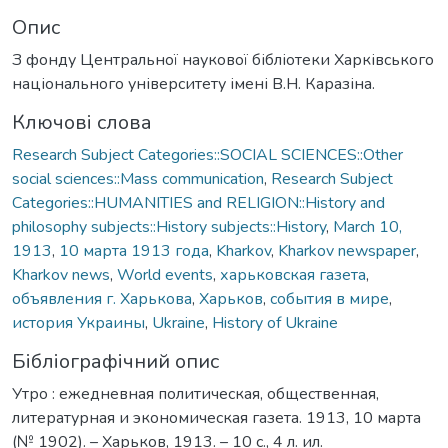
Опис
З фонду Центральної наукової бібліотеки Харківського
національного університету імені В.Н. Каразіна.
Ключові слова
Research Subject Categories::SOCIAL SCIENCES::Other
social sciences::Mass communication
,
Research Subject
Categories::HUMANITIES and RELIGION::History and
philosophy subjects::History subjects::History
,
March 10,
1913
,
10 марта 1913 года
,
Kharkov
,
Kharkov newspaper
,
Kharkov news
,
World events
,
харьковская газета
,
объявления г. Харькова
,
Харьков
,
события в мире
,
история Украины
,
Ukraine
,
History of Ukraine
Бібліографічний опис
Утро : ежедневная политическая, общественная,
литературная и экономическая газета. 1913, 10 марта
(№ 1902). – Харьков, 1913. – 10 с., 4 л. ил.