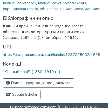
Kharkov newspaper
,
Kharkov news
,
World events
,
харьковская газета
,
объявления г. Харькова
,
Харьков
Бібліографічний опис
Южный край : ежедневное издание. Газета
общественная, литературная и политическая. –
Харьков, 1882. – 5 (17) октября. – № 611.
URI
https://escriptorium.karazin.ua/handle/1237075002/4868
Колекції
"Южный край" (1880–1919 гг.)
Повна інформація про документ
Google Scholar
DSpace software
copyright © 2002-2026
LYRASIS