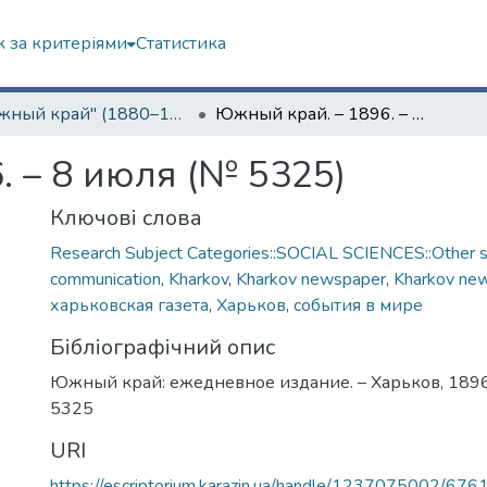
 за критеріями
Статистика
"Южный край" (1880–1919 гг.)
Южный край. – 1896. – 8 июля (№ 5325)
. – 8 июля (№ 5325)
Ключові слова
Research Subject Categories::SOCIAL SCIENCES::Other so
communication
,
Kharkov
,
Kharkov newspaper
,
Kharkov ne
харьковская газета
,
Харьков
,
события в мире
Бібліографічний опис
Южный край: ежедневное издание. – Харьков, 1896.
5325
URI
https://escriptorium.karazin.ua/handle/1237075002/676