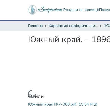
Розділи та колекції
Пошук
Головна
Харківські періодичні видання
Южный край. – 1896
Вантажиться...
Файли
Южный край №7-009.pdf
(15,54 MB)