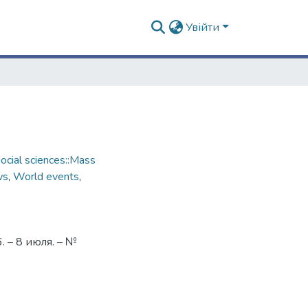
Увійти
cial sciences::Mass
ws
,
World events
,
 – 8 июля. – №
1