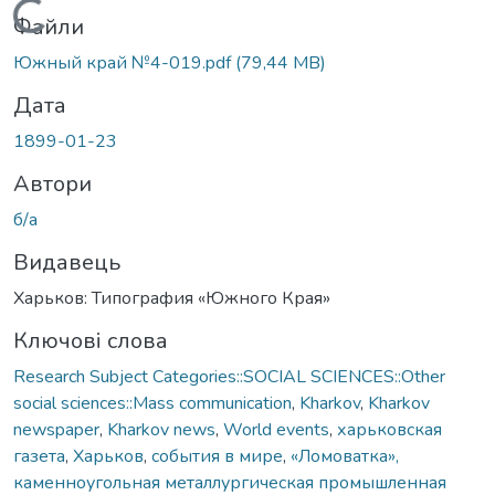
Вантажиться...
Файли
Южный край №4-019.pdf
(79,44 MB)
Дата
1899-01-23
Автори
б/а
Видавець
Харьков: Типография «Южного Края»
Ключові слова
Research Subject Categories::SOCIAL SCIENCES::Other
social sciences::Mass communication
,
Kharkov
,
Kharkov
newspaper
,
Kharkov news
,
World events
,
харьковская
газета
,
Харьков
,
события в мире
,
«Ломоватка»,
каменноугольная металлургическая промышленная