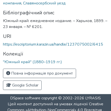
компания
,
Славяносербский уезд
Бібліографічний опис
Южный край: ежедневное издание. – Харьков, 1899. –
23 января. – № 6201.
URI
https://escriptorium.karazin.ua/handle/1237075002/6415
Колекції
"Южный край" (1880–1919 гг.)
Повна інформація про документ
Google Scholar
DSpace software
copyright © 2002-2026
LYRASIS
Цей контент доступний на умовах ліцензії
Creative
Commons «Attribution-NonCommercial» 4.0 Всесвітня
.