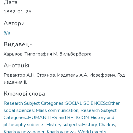
Дата
1882-01-25
Автори
б/а
Видавець
Харьков: Типография М. Зильберберга
Анотація
Редактор А.Н. Стоянов. Издатель А.А. Иозефович. Год
издания IІ.
Ключові слова
Research Subject Categories::SOCIAL SCIENCES::Other
social sciences::Mass communication
,
Research Subject
Categories::HUMANITIES and RELIGION::History and
philosophy subjects::History subjects::History
,
Kharkov
,
Kharkov newspaper
,
Kharkov news
,
World events
,