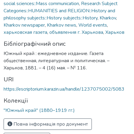
social sciences::Mass communication
,
Research Subject
Categories::HUMANITIES and RELIGION::History and
philosophy subjects::History subjects::History
,
Kharkov
,
Kharkov newspaper
,
Kharkov news
,
World events
,
харьковская газета
,
объявления г. Харькова
,
Харьков
Бібліографічний опис
Южный край : ежедневное издание. Газета
общественная, литературная и политическая. –
Харьков, 1881. – 4 (16) мая. – № 116.
URI
https://escriptorium.karazin.ua/handle/1237075002/5083
Колекції
"Южный край" (1880–1919 гг.)
Повна інформація про документ