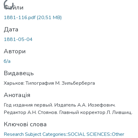
Вантажиться...
Файли
1881-116.pdf
(20,51 MB)
Дата
1881-05-04
Автори
б/а
Видавець
Харьков: Типография М. Зильберберга
Анотація
Год издания первый. Издатель А.А. Иозефович.
Редактор А.Н. Стоянов. Главный корректор Л. Лившиц.
Ключові слова
Research Subject Categories::SOCIAL SCIENCES::Other