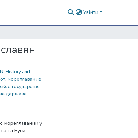
Увійти
 славян
::History and
от
,
мореплавание
ское государство
,
ка держава
,
о мореплавании у
ва на Руси. –