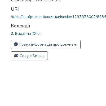
Ленинград, 1949. – С. 3–39.
URI
https://escriptorium.karazin.ua/handle/1237075002/898
Колекції
2. Видання ХХ ст.
Повна інформація про документ
Google Scholar