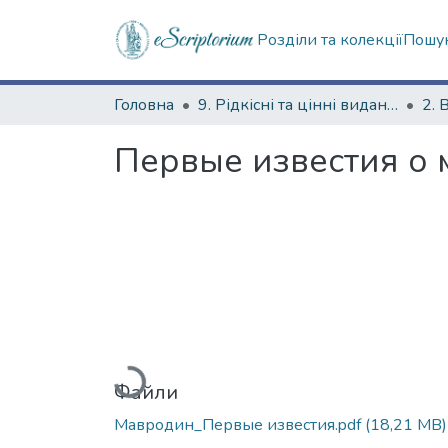
Розділи та колекції
Пошук
Головна
9. Рідкісні та цінні видання
2. 
Первые известия о 
Вантажиться...
Файли
Мавродин_Первые известия.pdf
(18,21 MB)