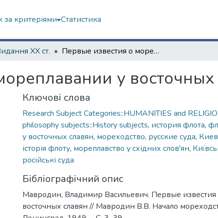
 за критеріями
Статистика
Видання ХХ ст.
Первые известия о мореплавании у восточных славян
мореплавании у восточных
Ключові слова
Research Subject Categories::HUMANITIES and RELIGION
philosophy subjects::History subjects
,
история флота
,
фл
у восточных славян
,
мореходство
,
русские суда
,
Киев
історія флоту
,
мореплавство у східних слов'ян
,
Київсь
російські суда
Бібліографічний опис
Мавродин, Владимир Васильевич. Первые известия 
восточных славян // Мавродин В.В. Начало мореходст