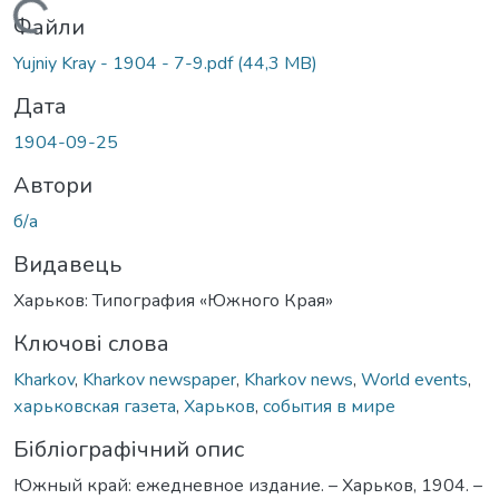
Вантажиться...
Файли
Yujniy Kray - 1904 - 7-9.pdf
(44,3 MB)
Дата
1904-09-25
Автори
б/а
Видавець
Харьков: Типография «Южного Края»
Ключові слова
Kharkov
,
Kharkov newspaper
,
Kharkov news
,
World events
,
харьковская газета
,
Харьков
,
события в мире
Бібліографічний опис
Южный край: ежедневное издание. – Харьков, 1904. –