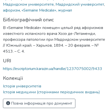
Мадридском университете
,
Мадридский университет
,
афоризм
,
«Semaine Medicale», журнал
Бібліографічний опис
В «Semaine Medicale» помещен целый ряд афоризмов
известного испанского врача Хозэ де-Летаменди,
профессора патологии при Мадридском университете
// Южный край. – Харьков, 1894. – 20 февраля. – №
4513. – С. 4.
URI
https://escriptorium.karazin.ua/handle/1237075002/9433
Колекції
Історія університетів
Історія медицини (сторінками періодичних видань)
Повна інформація про документ