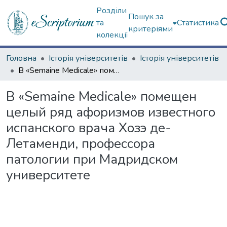
Розділи
Пошук за
та
Статистика
критеріями
колекції
Головна
Історія університетів
Історія університетів
В «Semaine Medicale» помещен целый ряд афоризмов известного испанского врача Хозэ де-Летаменди, профессора патологии при Мадридском университете
В «Semaine Medicale» помещен
целый ряд афоризмов известного
испанского врача Хозэ де-
Летаменди, профессора
патологии при Мадридском
университете