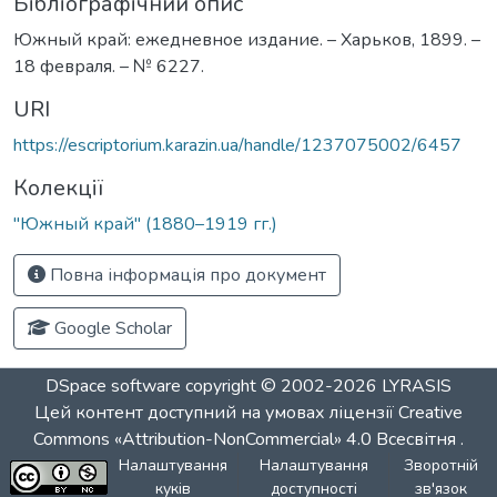
Бібліографічний опис
Южный край: ежедневное издание. – Харьков, 1899. –
18 февраля. – № 6227.
URI
https://escriptorium.karazin.ua/handle/1237075002/6457
Колекції
"Южный край" (1880–1919 гг.)
Повна інформація про документ
Google Scholar
DSpace software
copyright © 2002-2026
LYRASIS
Цей контент доступний на умовах ліцензії
Creative
Commons «Attribution-NonCommercial» 4.0 Всесвітня
.
Налаштування
Налаштування
Зворотній
куків
доступності
зв'язок