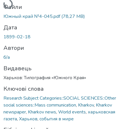
Файли
Южный край №4-045.pdf
(78,27 MB)
Дата
1899-02-18
Автори
б/а
Видавець
Харьков: Типография «Южного Края»
Ключові слова
Research Subject Categories::SOCIAL SCIENCES::Other
social sciences::Mass communication
,
Kharkov
,
Kharkov
newspaper
,
Kharkov news
,
World events
,
харьковская
газета
,
Харьков
,
события в мире