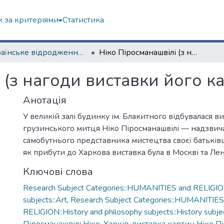
 за критеріями
Статистика
Українське відродження (Третій Харків) – Харків у 1919–1934 рр.
Ніко Піросманашвілі (з нагоди виставки його картин в Харкові)
 (з нагоди виставки його ка
Анотація
У великій залі будинку ім. Блакитного відбувалася в
грузинського митця Ніко Піросманашвілі — надзвича
самобутнього представника мистецтва своєї батьків
як прибути до Харкова виставка була в Москві та Лен
Ключові слова
Research Subject Categories::HUMANITIES and RELIGION
subjects::Art
,
Research Subject Categories::HUMANITIES
RELIGION::History and philosophy subjects::History subjec