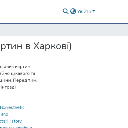
Увійти
ртин в Харкові)
иставка картин
йно цікавого та
щини. Перед тим,
інграді.
::Aesthetic
 and
ts::History
,