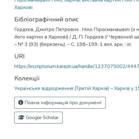
Піросманашвілі Ніко
,
Харків
,
виставка картин Ніко Пі
Харкові
Бібліографічний опис
Гордєєв, Дмитро Петрович . Ніко Піросманашвілі (з 
його картин в Харкові) / Д. П. Гордєєв // Червоний шл
– № 3 (93) (березень). – С. 198–199; 1 вкл. арк. : іл.
URI
https://escriptorium.karazin.ua/handle/1237075002/444
Колекції
Українське відродження (Третій Харків) – Харків у 
Повна інформація про документ
Google Scholar