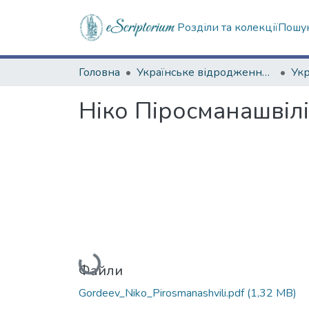
Розділи та колекції
Пошук
Головна
Українське відродження (Третій Харків)
Ніко Піросманашвілі
Вантажиться...
Файли
Gordeev_Niko_Pirosmanashvili.pdf
(1,32 MB)