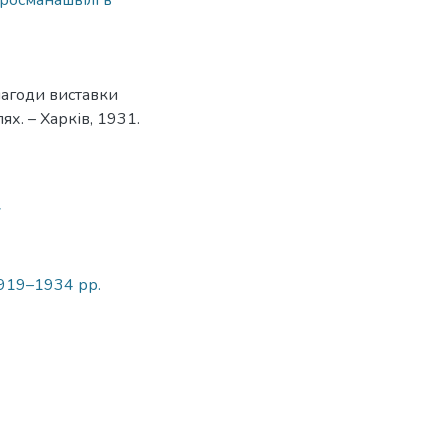
росманашвілі в
нагоди виставки
ях. – Харків, 1931.
7
1919–1934 рр.