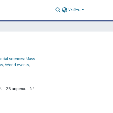
Увійти
cial sciences::Mass
ws
,
World events
,
 – 25 апреля. – №
3