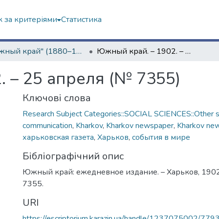
 за критеріями
Статистика
"Южный край" (1880–1919 гг.)
Южный край. – 1902. – 25 апреля (№ 7355)
 – 25 апреля (№ 7355)
Ключові слова
Research Subject Categories::SOCIAL SCIENCES::Other so
communication
,
Kharkov
,
Kharkov newspaper
,
Kharkov ne
харьковская газета
,
Харьков
,
события в мире
Бібліографічний опис
Южный край: ежедневное издание. – Харьков, 1902.
7355.
URI
https://escriptorium.karazin.ua/handle/1237075002/779