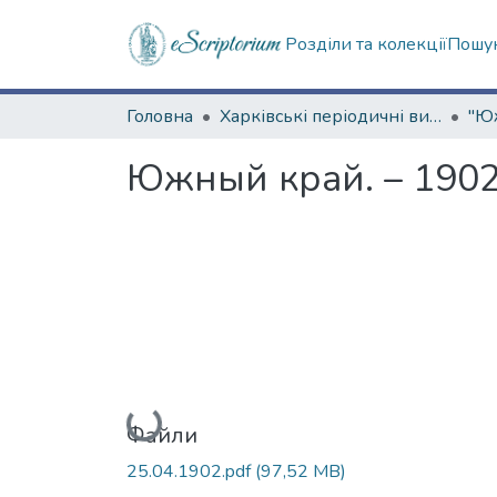
Розділи та колекції
Пошук
Головна
Харківські періодичні видання
Южный край. – 1902.
Вантажиться...
Файли
25.04.1902.pdf
(97,52 MB)