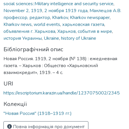
social sciences::Military intelligence and security service
,
November 2, 1919
,
2 ноября 1919 года
,
Маклецов А.В.
профессор, редактор
,
Kharkov
,
Kharkov newspaper
,
Kharkov news
,
world events
,
харьковская газета
,
объявления г. Харькова
,
Харьков
,
события в мире
,
история Украины
,
Ukraine
,
history of Ukraine
Бібліографічний опис
Новая Россия. 1919, 2 ноября (№ 138) : ежедневная
газета. – Харьков : Общество «Харьковский
взаимокредит», 1919. – 4 с.
URI
https://escriptorium.karazin.ua/handle/1237075002/2345
Колекції
"Новая Россия" (1918–1919 гг.)
Повна інформація про документ