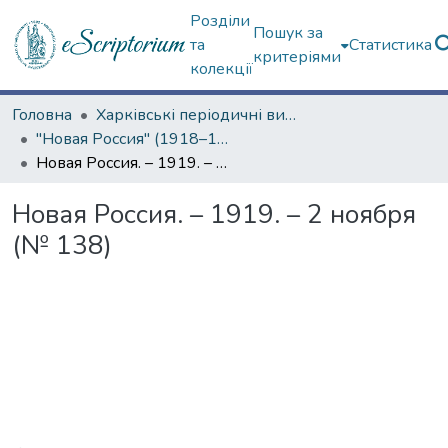
Розділи
Пошук за
та
Статистика
критеріями
колекції
Головна
Харківські періодичні видання
"Новая Россия" (1918–1919 гг.)
Новая Россия. – 1919. – 2 ноября (№ 138)
Новая Россия. – 1919. – 2 ноября
(№ 138)
Вантажиться...