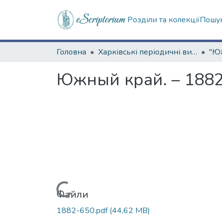
Розділи та колекції
Пошук
Головна
Харківські періодичні видання
Южный край. – 1882.
Вантажиться...
Файли
1882-650.pdf
(44,62 MB)