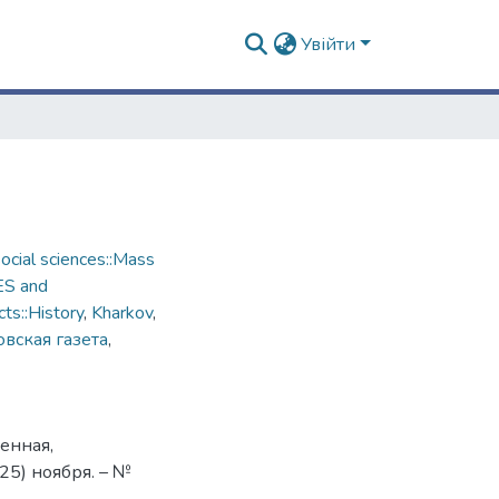
Увійти
cial sciences::Mass
ES and
ts::History
,
Kharkov
,
вская газета
,
енная,
(25) ноября. – №