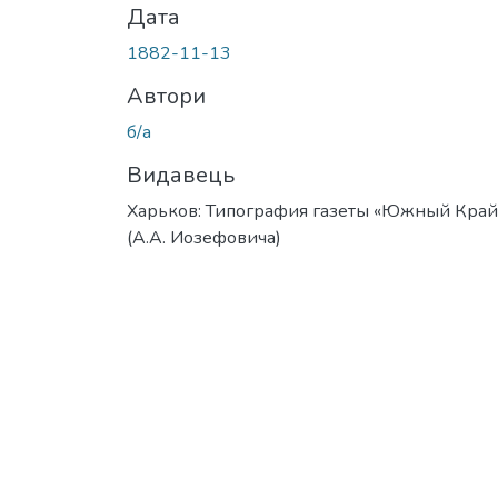
Дата
1882-11-13
Автори
б/а
Видавець
Харьков: Типография газеты «Южный Край
(А.А. Иозефовича)