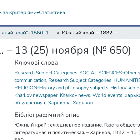
 за критеріями
Статистика
"Южный край" (1880–1919 гг.)
Южный край. – 1882. – 13 (25) ноября (№ 650)
 – 13 (25) ноября (№ 650)
Ключові слова
Research Subject Categories::SOCIAL SCIENCES::Other so
communication
,
Research Subject Categories::HUMANITI
RELIGION::History and philosophy subjects::History subjec
Kharkov newspaper
,
Kharkov news
,
World events
,
харько
объявления г. Харькова
,
Харьков
Бібліографічний опис
Южный край : ежедневное издание. Газета обществ
литературная и политическая. – Харьков, 1882. – 13 