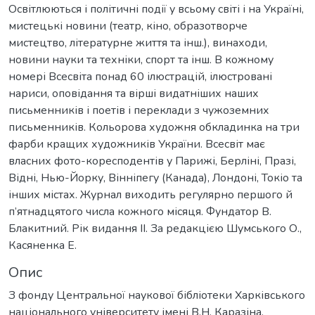
Освітлюються і політичні події у всьому світі і на Україні,
мистецькі новини (театр, кіно, образотворче
мистецтво, літературне життя та інш.), винаходи,
новини науки та техніки, спорт та інш. В кожному
номері Всесвіта понад 60 ілюстрацій, ілюстровані
нариси, оповідання та вірші видатніших наших
письменників і поетів і переклади з чужоземних
письменників. Кольорова художня обкладинка на три
фарби кращих художників України. Всесвіт має
власних фото-коресподентів у Парижі, Берліні, Празі,
Відні, Нью-Йорку, Вінніпегу (Канада), Лондоні, Токіо та
інших містах. Журнал виходить регулярно першого й
п’ятнадцятого числа кожного місяця. Фундатор В.
Блакитний. Рік видання ІІ. За редакцією Шумського О.,
Касяненка Е.
Опис
З фонду Центральної наукової бібліотеки Харківського
національного університету імені В.Н. Каразіна.