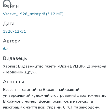
иться...
Файли
Vsesvit_1926_zmist.pdf
(3,12 MB)
Дата
1926-12-31
Автори
б/а
Видавець
Харків : Видавництво газети «Вісти ВУЦВК». Друкарня
«Червоний Друк».
Анотація
Всесвіт — єдиний на Вкраїні найкращий
універсальний художній ілюстрований двохтижневик.
В кожному номері Всесвіт освітлює в нарисах та
ілюстраціях життя всієї України, СРСР та закордону.