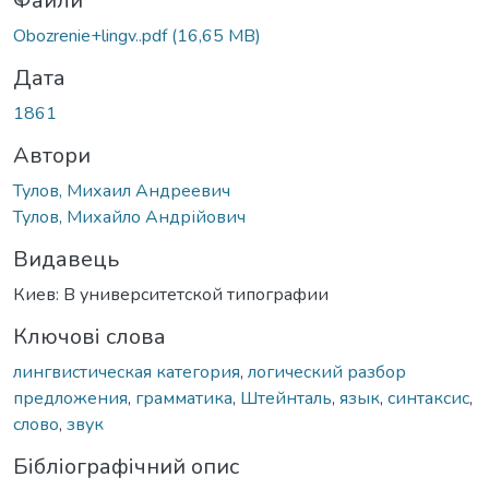
житься...
Файли
Obozrenie+lingv..pdf
(16,65 MB)
Дата
1861
Автори
Тулов, Михаил Андреевич
Тулов, Михайло Андрійович
Видавець
Киев: В университетской типографии
Ключові слова
лингвистическая категория
,
логический разбор
предложения
,
грамматика
,
Штейнталь
,
язык
,
синтаксис
,
слово
,
звук
Бібліографічний опис