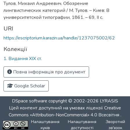
Тулов, Михаил Андреевич. Обозрение
лингвистических категорий / М. Тулов. – Киев: В
университетской типографии, 1861. – 69, II с.
URI
https://escriptorium.karazin.ua/handle/1237075002/62
Колекції
1. Видання ХІХ ст.
Повна інформація про документ
Google Scholar
DSpace software
copyright © 2002-2026
LYRASIS
Цей контент доступний на умовах ліцензії
Creative
Commons «Attribution-NonCommercial» 4.0 Всесвітня
.
Налаштування
Налаштування
Зворотній
куків
доступності
зв'язок