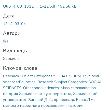
Вантажиться...
Utro_4_03_1912___1-22.pdf
(402,56 KB)
Дата
1912-03-04
Автори
б/а
Видавець
Харьков
Ключові слова
Research Subject Categories::SOCIAL SCIENCES::Social
sciences::Education
,
Research Subject Categories::SOCIAL
SCIENCES::Other social sciences::Mass communication
,
история Харьковского университета
,
Харьковский
университет
,
Багалей Д.И., профессор
,
Кассо Л.А.,
министр народного просвещения
,
история