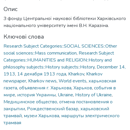
Опис
З фонду Центральної наукової бібліотеки Харківського
національного університету імені В.Н. Каразіна.
Ключові слова
Research Subject Categories::SOCIAL SCIENCES::Other
social sciences::Mass communication
,
Research Subject
Categories::HUMANITIES and RELIGION::History and
philosophy subjects::History subjects::History
,
December 14,
1913
,
14 декабря 1913 года
,
Kharkov
,
Kharkov
newspaper
,
Kharkov news
,
World events
,
харьковская
газета
,
объявления г. Харькова
,
Харьков
,
события в
мире
,
история Украины
,
Ukraine
,
History of Ukraine
,
Медицинское общество, отмена постановления о
закрытии
,
Рождественский базар
,
харьковский
трамвай
,
музеи Харькова
,
маршруты электрического
трамвая