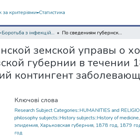
 за критеріями
Статистика
<B>Боротьба з інфекційними хворобами</B>
По сведениям губернской земской управы о ходе дифтеритной эпидемии в Харьковской губернии в течении 1878, 79, 80 и 81 годов, самый больший контингент заболевающих был в 1879 году (19.517 больных)
нской земской управы о х
кой губернии в течении 18
ий контингент заболевающ
Ключові слова
Research Subject Categories::HUMANITIES and RELIGION
philosophy subjects::History subjects::History of medicine
эпидемия
,
Харьковская губерния
,
1878 год
,
1879 го
год