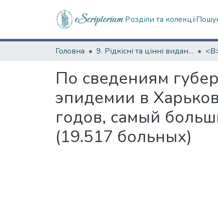
Розділи та колекції
Пошук
Головна
9. Рідкісні та цінні видання
По сведениям губер
эпидемии в Харьковс
годов, самый больш
(19.517 больных)