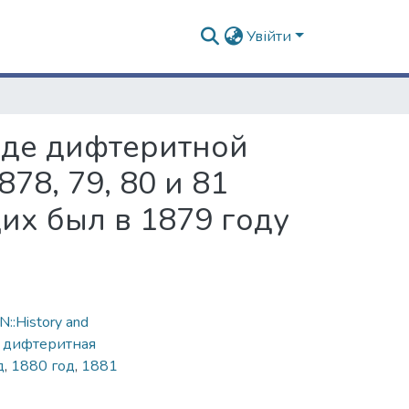
Увійти
оде дифтеритной
78, 79, 80 и 81
их был в 1879 году
::History and
,
дифтеритная
д
,
1880 год
,
1881