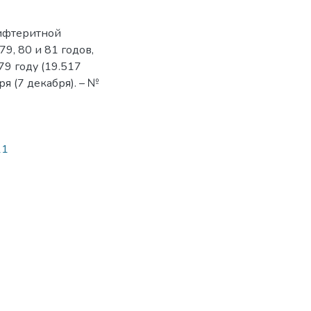
дифтеритной
9, 80 и 81 годов,
9 году (19.517
ря (7 декабря). – №
11