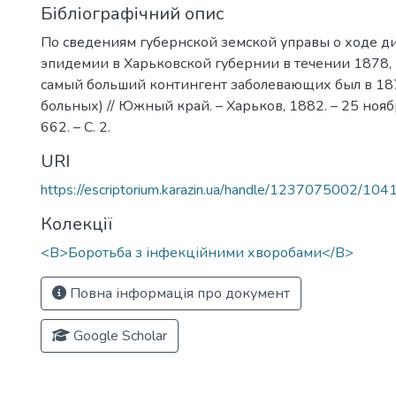
Бібліографічний опис
По сведениям губернской земской управы о ходе 
эпидемии в Харьковской губернии в течении 1878, 7
самый больший контингент заболевающих был в 187
больных) // Южный край. – Харьков, 1882. – 25 нояб
662. – С. 2.
URI
https://escriptorium.karazin.ua/handle/1237075002/104
Колекції
<B>Боротьба з інфекційними хворобами</B>
Повна інформація про документ
Google Scholar