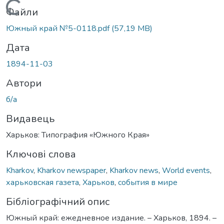
Вантажиться...
Файли
Южный край №5-0118.pdf
(57,19 MB)
Дата
1894-11-03
Автори
б/а
Видавець
Харьков: Типография «Южного Края»
Ключові слова
Kharkov
,
Kharkov newspaper
,
Kharkov news
,
World events
,
харьковская газета
,
Харьков
,
события в мире
Бібліографічний опис
Южный край: ежедневное издание. – Харьков, 1894. –