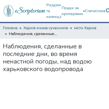
Розділи
Пошук за
та
Статистика
критеріями
колекції
Головна
Харків очима сучасників
місто Харків
Наблюдения, сделанные в последние дни, во время ненастной погоды, над водою харьковского водопровода
Наблюдения, сделанные в
последние дни, во время
ненастной погоды, над водою
харьковского водопровода