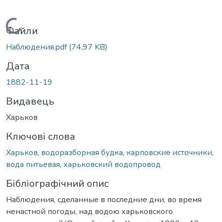
Вантажиться...
Файли
Наблюдения.pdf
(74,97 KB)
Дата
1882-11-19
Видавець
Харьков
Ключові слова
Харьков
,
водоразборная будка
,
карповские источники
,
вода питьевая
,
харьковский водопровод
Бібліографічний опис
Наблюдения, сделанные в последние дни, во время
ненастной погоды, над водою харьковского