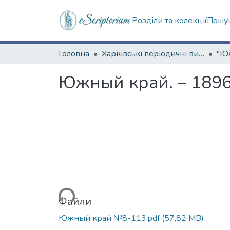
Розділи та колекції
Пошук
Головна
Харківські періодичні видання
Южный край. – 1896.
Вантажиться...
Файли
Южный край №8-113.pdf
(57,82 MB)