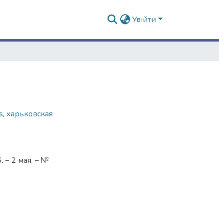
Увійти
s
,
харьковская
 – 2 мая. – №
9