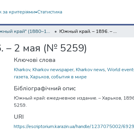
 за критеріями
Статистика
"Южный край" (1880–1919 гг.)
Южный край. – 1896. – 2 мая (№ 5259)
 – 2 мая (№ 5259)
Ключові слова
Kharkov
,
Kharkov newspaper
,
Kharkov news
,
World event
газета
,
Харьков
,
события в мире
Бібліографічний опис
Южный край: ежедневное издание. – Харьков, 1896.
5259.
URI
https://escriptorium.karazin.ua/handle/1237075002/692