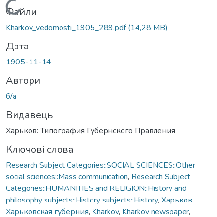
Вантажиться...
Файли
Kharkov_vedomosti_1905_289.pdf
(14,28 MB)
Дата
1905-11-14
Автори
б/а
Видавець
Харьков: Типография Губернского Правления
Ключові слова
Research Subject Categories::SOCIAL SCIENCES::Other
social sciences::Mass communication
,
Research Subject
Categories::HUMANITIES and RELIGION::History and
philosophy subjects::History subjects::History
,
Харьков
,
Харьковская губерния
,
Kharkov
,
Kharkov newspaper
,