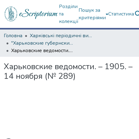
Розділи
Пошук за
та
Статистика
критеріями
колекції
Головна
Харківські періодичні видання
"Харьковские губернские ведомости" (1838–1915 гг.)
Харьковские ведомости. – 1905. – 14 ноября (№ 289)
Харьковские ведомости. – 1905. –
14 ноября (№ 289)