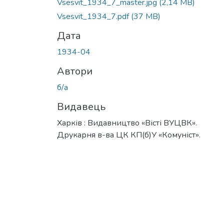
Vsesvit_1934_7_master.jpg
(2,14 MB)
Vsesvit_1934_7.pdf
(37 MB)
Дата
1934-04
Автори
б/а
Видавець
Харків : Видавництво «Вісті ВУЦВК».
Друкарня в-ва ЦК КП(б)У «Комуніст».