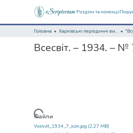
Розділи та колекції
Пошук
Головна
Харківські періодичні видання
"Вс
Всесвіт. – 1934. – № 
Вантажиться...
Файли
Vsesvit_1934_7_icon.jpg
(2,27 MB)