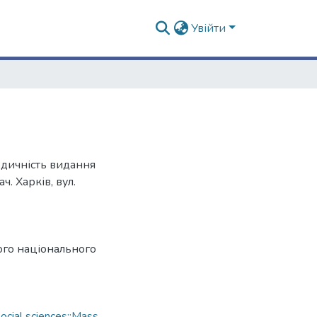
Увійти
одичність видання
ч. Харків, вул.
ого національного
cial sciences::Mass