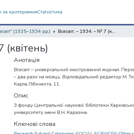
 за критеріями
Статистика
есвіт" (1925–1934 рр.)
Всесвіт. – 1934. – № 7 (квітень)
7 (квітень)
Анотація
Всесвіт – універсальний ілюстрований журнал. Пері
– два рази на місяць. Відповідальний редактор М. Тка
Карла Лібкнехта, 11.
Опис
З фонду Центральної наукової бібліотеки Харківськ
університету імені В.Н. Каразіна.
Ключові слова
Research Subject Categories::SOCIAL SCIENCES::Other so