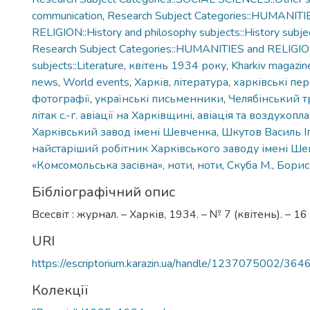
communication
,
Research Subject Categories::HUMANITI
RELIGION::History and philosophy subjects::History subjec
Research Subject Categories::HUMANITIES and RELIGION
subjects::Literature
,
квітень 1934 року
,
Kharkiv magazin
news
,
World events
,
Харків
,
література
,
харківські пе
фотографії
,
українські письменники
,
Челябінський 
літак с.-г. авіації на Харківщині
,
авіація та воздухопл
Харківський завод імені Шевченка
,
Шкутов Василь І
найстаріший робітник Харківського заводу імені Ш
«Комсомольська засівна», ноти
,
ноти
,
Скуба М.
,
Борис
Бібліографічний опис
Всесвіт : журнал. – Харків, 1934. – № 7 (квітень). – 16 
URI
https://escriptorium.karazin.ua/handle/1237075002/364
Колекції