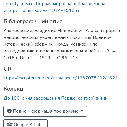
security service
,
Первая мировая война
,
военная
история
,
опыт войны 1914–1918 гг.
Бібліографічний опис
Клембовский, Владимир Николаевич. Атака и прорыв
неприятельских укрепленных позиций// Военно-
исторический сборник : Труды комиссии по
исследованию и использованию опыта войны 1914–
1918 г. Вып.1 . – 1919 . – С. 96–114.
URI
https://escriptorium.karazin.ua/handle/1237075002/1621
Колекції
До 100-річчя завершення Першої світової війни
Повна інформація про документ
Google Scholar