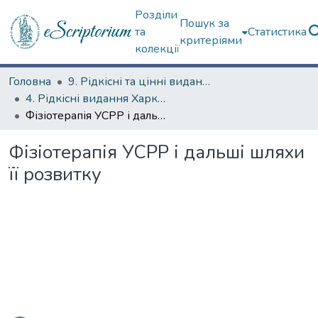
Розділи
Пошук за
та
Статистика
критеріями
колекції
Головна
9. Рідкісні та цінні видання
4. Рідкісні видання Харкова ХХ ст.
Фізіотерапія УСРР і дальші шляхи її розвитку
Фізіотерапія УСРР і дальші шляхи
її розвитку