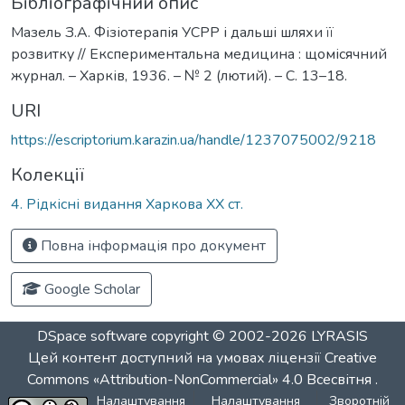
Бібліографічний опис
Мазель З.А. Фізіотерапія УСРР і дальші шляхи її
розвитку // Експериментальна медицина : щомісячний
журнал. – Харків, 1936. – № 2 (лютий). – С. 13–18.
URI
https://escriptorium.karazin.ua/handle/1237075002/9218
Колекції
4. Рідкісні видання Харкова ХХ ст.
Повна інформація про документ
Google Scholar
DSpace software
copyright © 2002-2026
LYRASIS
Цей контент доступний на умовах ліцензії
Creative
Commons «Attribution-NonCommercial» 4.0 Всесвітня
.
Налаштування
Налаштування
Зворотній