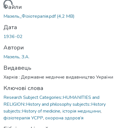
Вантажиться...
Файли
Мазель_Фізіотерапія.pdf
(4,2 MB)
Дата
1936-02
Автори
Мазель, З.А.
Видавець
Харків : Державне медичне видавництво України
Ключові слова
Research Subject Categories::HUMANITIES and
RELIGION::History and philosophy subjects::History
subjects::History of medicine
,
історія медицини
,
фізіотерапія УСРР
,
охорона здоров’я