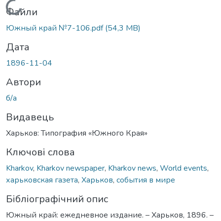
Вантажиться...
Файли
Южный край №7-106.pdf
(54,3 MB)
Дата
1896-11-04
Автори
б/а
Видавець
Харьков: Типография «Южного Края»
Ключові слова
Kharkov
,
Kharkov newspaper
,
Kharkov news
,
World events
,
харьковская газета
,
Харьков
,
события в мире
Бібліографічний опис
Южный край: ежедневное издание. – Харьков, 1896. –