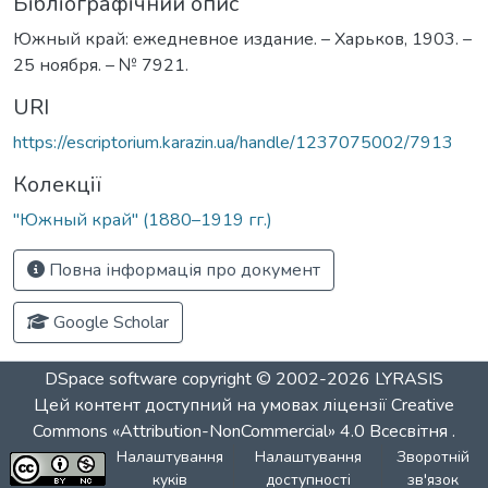
Бібліографічний опис
Южный край: ежедневное издание. – Харьков, 1903. –
25 ноября. – № 7921.
URI
https://escriptorium.karazin.ua/handle/1237075002/7913
Колекції
"Южный край" (1880–1919 гг.)
Повна інформація про документ
Google Scholar
DSpace software
copyright © 2002-2026
LYRASIS
Цей контент доступний на умовах ліцензії
Creative
Commons «Attribution-NonCommercial» 4.0 Всесвітня
.
Налаштування
Налаштування
Зворотній
куків
доступності
зв'язок