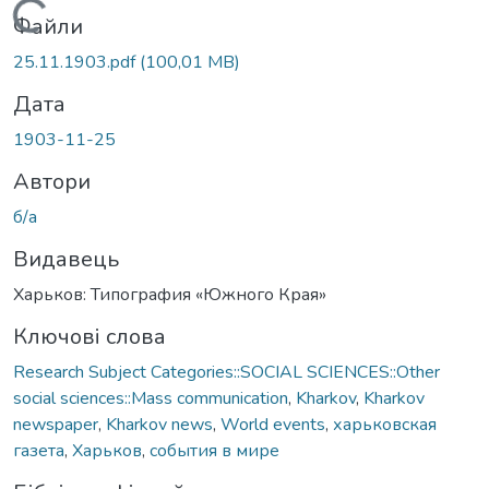
Вантажиться...
Файли
25.11.1903.pdf
(100,01 MB)
Дата
1903-11-25
Автори
б/а
Видавець
Харьков: Типография «Южного Края»
Ключові слова
Research Subject Categories::SOCIAL SCIENCES::Other
social sciences::Mass communication
,
Kharkov
,
Kharkov
newspaper
,
Kharkov news
,
World events
,
харьковская
газета
,
Харьков
,
события в мире