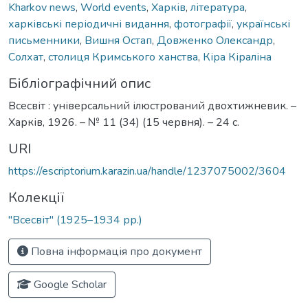
Kharkov news
,
World events
,
Харків
,
література
,
харківські періодичні видання
,
фотографії
,
українські
письменники
,
Вишня Остап
,
Довженко Олександр
,
Солхат
,
столиця Кримського ханства
,
Кіра Кіраліна
Бібліографічний опис
Всесвіт : універсальний ілюстрований двохтижневик. –
Харків, 1926. – № 11 (34) (15 червня). – 24 с.
URI
https://escriptorium.karazin.ua/handle/1237075002/3604
Колекції
"Всесвіт" (1925–1934 рр.)
Повна інформація про документ
Google Scholar