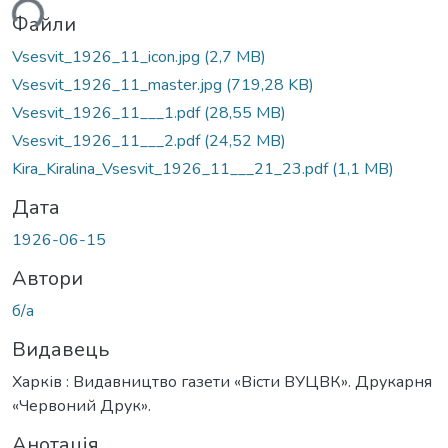
ься...
Файли
Vsesvit_1926_11_icon.jpg
(2,7 MB)
Vsesvit_1926_11_master.jpg
(719,28 KB)
Vsesvit_1926_11___1.pdf
(28,55 MB)
Vsesvit_1926_11___2.pdf
(24,52 MB)
Kira_Kiralina_Vsesvit_1926_11___21_23.pdf
(1,1 MB)
Дата
1926-06-15
Автори
б/а
Видавець
Харків : Видавництво газети «Вісти ВУЦВК». Друкарня
«Червоний Друк».
Анотація