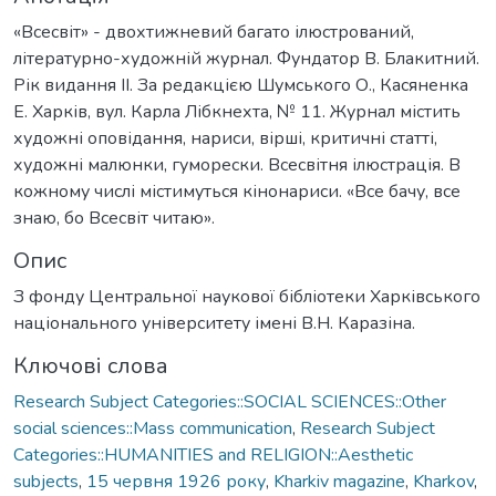
«Всесвіт» - двохтижневий багато ілюстрований,
літературно-художній журнал. Фундатор В. Блакитний.
Рік видання ІІ. За редакцією Шумського О., Касяненка
Е. Харків, вул. Карла Лібкнехта, № 11. Журнал містить
художні оповідання, нариси, вірші, критичні статті,
художні малюнки, гуморески. Всесвітня ілюстрація. В
кожному числі містимуться кінонариси. «Все бачу, все
знаю, бо Всесвіт читаю».
Опис
З фонду Центральної наукової бібліотеки Харківського
національного університету імені В.Н. Каразіна.
Ключові слова
Research Subject Categories::SOCIAL SCIENCES::Other
social sciences::Mass communication
,
Research Subject
Categories::HUMANITIES and RELIGION::Aesthetic
subjects
,
15 червня 1926 року
,
Kharkiv magazine
,
Kharkоv
,