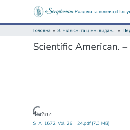
Розділи та колекції
Пошук
Головна
9. Рідкісні та цінні видання
Scientific American. –
Вантажиться...
Файли
S_A_1872_Vol_26__24.pdf
(7,3 MB)