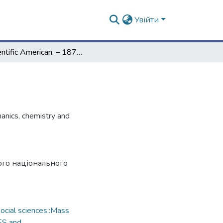
Увійти
Scientific American. – 1872. – Vol. 26, № 24
hanics, chemistry and
ого національного
cial sciences::Mass
ES and