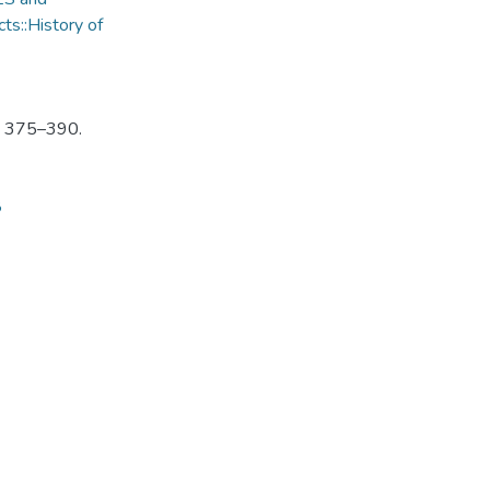
ts::History of
P. 375–390.
8