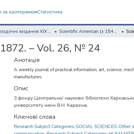
 за критеріями
Статистика
Періодичні видання ХІХ ст.
Scientific American (з 1845 р.)
 1872. – Vol. 26, № 24
Анотація
A weekly journal of practical information, art, science, mec
manufactures.
Опис
З фонду Центральної наукової бібліотеки Харківськ
університету імені В.Н. Каразіна.
Ключові слова
Research Subject Categories::SOCIAL SCIENCES::Other so
communication
,
Research Subject Categories::HUMANITI