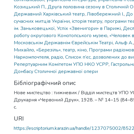
Козицький П.
,
Друга половина сезону в Столичній О
Державний Харківський театр
,
Лівобережний І.
,
До 
сучасних митців України
,
історія театру
,
програми теа
ім. Заньковецької
,
Успіх «Звенигори» в Парижі
,
Десл
роботу округового Конотопського музею
,
«Человек в
Московськім Державнім Єврейськім Театрі
,
Альф А.
Михайло
,
«Березіль», театр
,
кіно
,
Програми радіомовн
Наркомпочтеля
,
радіо
,
Список п’єс, дозволених до 
Репертуарним Комітетом УПО НКО УСРР
,
Гастрольн
Донбасу Столичної державної опери
Бібліографічний опис
Нове мистецтво : тижневик / Відділ мистецтв УПО УС
Друкарня «Червоний Друк», 1928. – № 14–15 (84–85),
с.
URI
https://escriptorium.karazin.ua/handle/1237075002/852