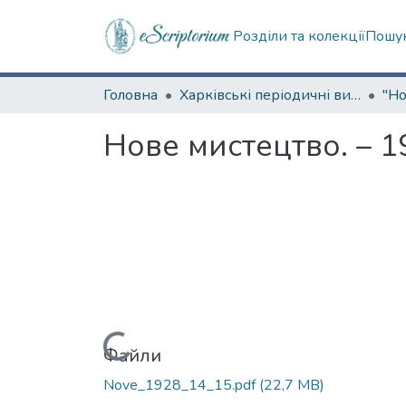
Розділи та колекції
Пошук
Головна
Харківські періодичні видання
Нове мистецтво. – 19
Вантажиться...
Файли
Nove_1928_14_15.pdf
(22,7 MB)