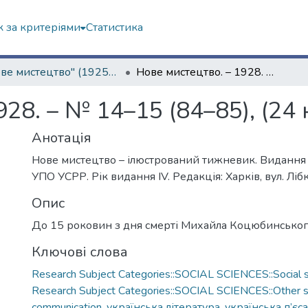
 за критеріями
Статистика
"Нове мистецтво" (1925–1928 рр.)
Нове мистецтво. – 1928. – № 14–15 (84–85), (24 квітня)
28. – № 14–15 (84–85), (24 
Анотація
Нове мистецтво – ілюстрований тижневик. Видання 
УПО УСРР. Рік видання IV. Редакція: Харків, вул. Ліб
Опис
До 15 роковин з дня смерті Михайла Коцюбинськог
Ключові слова
Research Subject Categories::SOCIAL SCIENCES::Social s
Research Subject Categories::SOCIAL SCIENCES::Other so
communication
,
українська література
,
українська п’єса