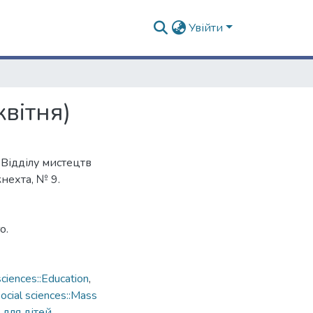
Увійти
квітня)
Відділу мистецтв
кнехта, № 9.
о.
ciences::Education
,
cial sciences::Mass
 для дітей
,