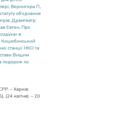
пері
,
Вернигора П.
,
статуту об’єднання
трів
,
Драмтеатр
ав Євген
,
Про
оздуха» в
,
Коцюбинський
ої станції НКО та
вистави Вищим
а подорож по
РР. – Харків:
 (24 квітня). – 20
2