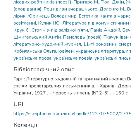
лісових робітників (поезії)
,
Пригаро М.
,
Тюлі Джім
,
Ж
(оповідання)
,
Рецидиви вчорашнього
,
Доленго М.
,
В
лірик
,
Юринець Володимир
,
Естетика Канта в марк
освітленні
,
Кулик І.Ю.
,
Література під комуністични
Крук Є.
,
Стогін з-під залізної п’яти
,
Панів Андрій
,
Вечі
Шмигельський Антін
,
Памолодь (поезії)
,
Ткачук Іван
літературно-художній журнал
,
11-ті роковини смерт
Кобилянська Ольга, ювілей
,
українська література
,
лі
українська проза
,
українська поезія
,
українські пис
Бібліографічний опис
Гарт : Літературно-художній та критичний журнал В
спілки пролетарських письменників. – Харків : Де
України , 1927 . – Червень–липень (№ 2–3) . – 160 с.
URI
https://escriptorium.karazin.ua/handle/1237075002/273
Колекції