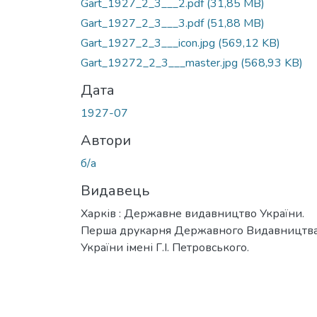
Gart_1927_2_3___2.pdf
(31,85 MB)
Gart_1927_2_3___3.pdf
(51,88 MB)
Gart_1927_2_3___icon.jpg
(569,12 KB)
Gart_19272_2_3___master.jpg
(568,93 KB)
Дата
1927-07
Автори
б/а
Видавець
Харків : Державне видавництво України.
Перша друкарня Державного Видавництв
України імені Г.І. Петровського.