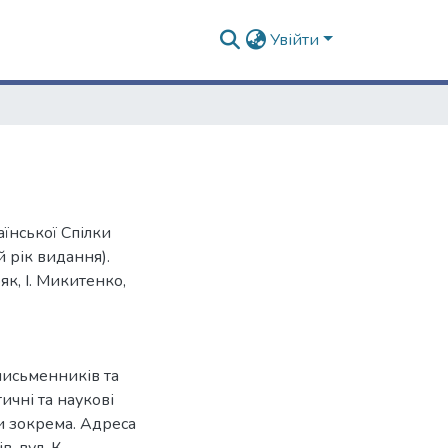
Увійти
їнської Спілки
 рік видання).
як, І. Микитенко,
письменників та
ичні та наукові
ри зокрема. Адреса