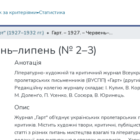
 за критеріями
Статистика
рт" (1927–1932 гг.)
Гарт. – 1927. – Червень–липень (№ 2–3)
вень–липень (№ 2–3)
Анотація
Літературно-художній та критичний журнал Всеукра
пролетарських письменників (ВУСПП) «Гарт» (другий
Редакційну колегію журналу складає: І. Кулик, В. Кор
М. Доленґо, П. Усенко, В. Сосюра, В. Юринець.
Опис
Журнал „Гарт" об'єднує українських пролетарських 
критиків. Містить художні твори, критичні, публіцист
статті з різних питань мистецтва взагалі та літерату