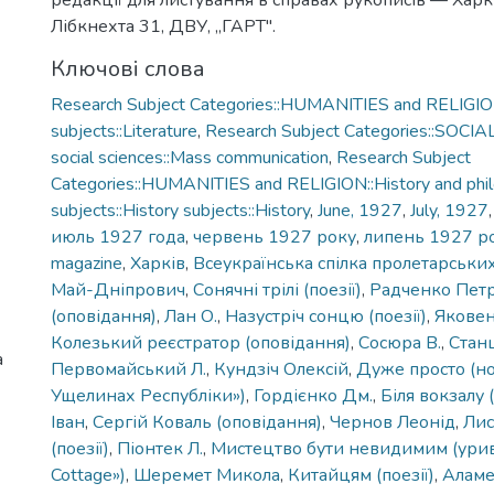
редакції для листування в справах рукописів — Харків
Лібкнехта 31, ДВУ, „ГАРТ".
Ключові слова
Research Subject Categories::HUMANITIES and RELIGION
subjects::Literature
,
Research Subject Categories::SOCIA
social sciences::Mass communication
,
Research Subject
Categories::HUMANITIES and RELIGION::History and phi
subjects::History subjects::History
,
June, 1927
,
July, 1927
июль 1927 года
,
червень 1927 року
,
липень 1927 р
magazine
,
Харків
,
Всеукраїнська спілка пролетарськи
Май-Дніпрович
,
Сонячні трілі (поезії)
,
Радченко Пет
(оповідання)
,
Лан О.
,
Назустріч сонцю (поезії)
,
Яковен
Колезький реєстратор (оповідання)
,
Сосюра В.
,
Станц
а
Первомайський Л.
,
Кундзіч Олексій
,
Дуже просто (но
Ущелинах Республіки»)
,
Гордієнко Дм.
,
Біля вокзалу (
Іван
,
Сергій Коваль (оповідання)
,
Чернов Леонід
,
Лис
(поезії)
,
Піонтек Л.
,
Мистецтво бути невидимим (уриво
Cottage»)
,
Шеремет Микола
,
Китайцям (поезії)
,
Аламе