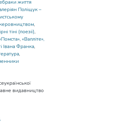
ебраки життя
алеріян Поліщук –
систському
м керовництвом
,
рні тіні (поезії)
,
 «Помста»
,
«Вапліте»,
і Івана Франка
,
тература
,
ьменники
сеукраїнської
ржавне видавництво
5