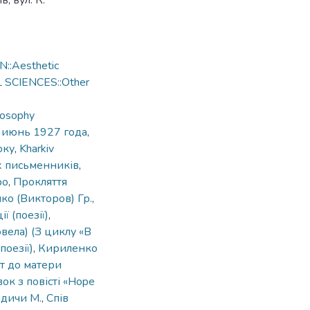
, вул. К.
::Aesthetic
L SCIENCES::Other
losophy
,
июнь 1927 года
,
оку
,
Kharkiv
х письменників
,
ро
,
Прокляття
ко (Викторов) Гр.
,
ії (поезії)
,
вела) (З циклу «В
поезії)
,
Кириленко
т до матери
к з повісті «Hope
дичи М.
,
Спів