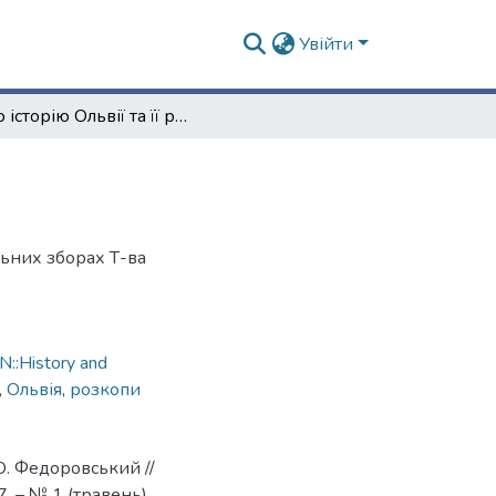
Увійти
Про історію Ольвії та її розкопок
льних зборах Т-ва
::History and
,
Ольвія
,
розкопи
 О. Федоровський //
. – № 1 (травень).