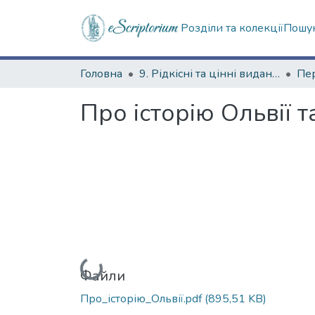
Розділи та колекції
Пошук
Головна
9. Рідкісні та цінні видання
Пер
Про історію Ольвії т
Вантажиться...
Файли
Про_історію_Ольвії.pdf
(895,51 KB)