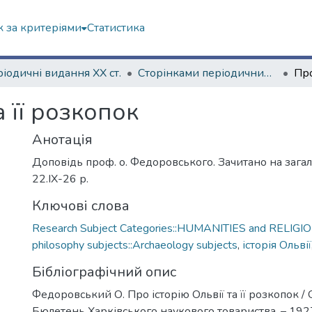
 за критеріями
Статистика
іодичні видання ХХ ст.
Сторінками періодичних видань ХХ ст.
а її розкопок
Анотація
Доповідь проф. о. Федоровського. Зачитано на зага
22.ІХ-26 р.
Ключові слова
Research Subject Categories::HUMANITIES and RELIGION
philosophy subjects::Archaeology subjects
,
історія Ольвії
Бібліографічний опис
Федоровський О. Про історію Ольвії та її розкопок /
Бюлетень Харківського наукового товариства. – 1927