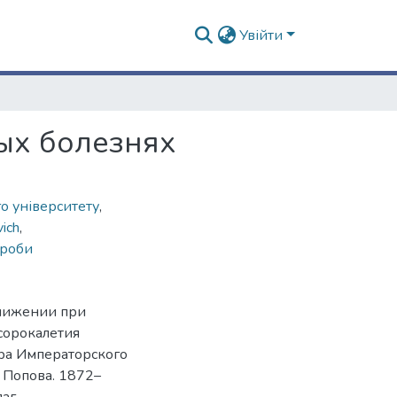
Увійти
ых болезнях
о університету
,
ich
,
ороби
онижении при
сорокалетия
ра Императорского
 Попова. 1872–