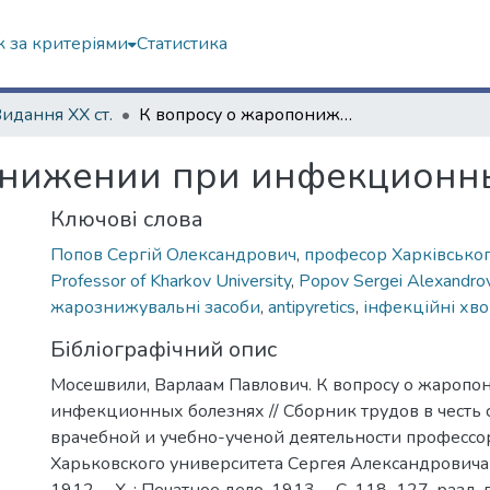
 за критеріями
Статистика
Видання ХХ ст.
К вопросу о жаропонижении при инфекционных болезнях
онижении при инфекционн
Ключові слова
Попов Сергій Олександрович
,
професор Харківськог
Professor of Kharkov University
,
Popov Sergei Alexandrov
жарознижувальні засоби
,
antipyretics
,
інфекційні хв
Бібліографічний опис
Мосешвили, Варлаам Павлович. К вопросу о жароп
инфекционных болезнях // Сборник трудов в честь 
врачебной и учебно-ученой деятельности профессо
Харьковского университета Сергея Александровича