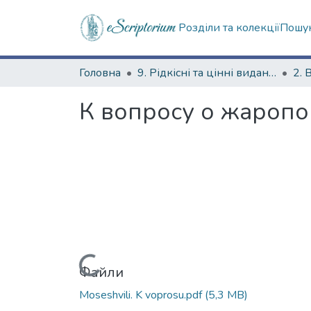
Розділи та колекції
Пошук
Головна
9. Рідкісні та цінні видання
2. 
К вопросу о жароп
Вантажиться...
Файли
Moseshvili. K voprosu.pdf
(5,3 MB)