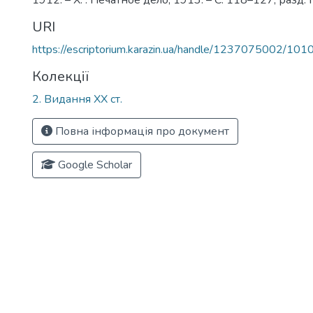
1912. – Х. : Печатное дело, 1913. – С. 118–127, разд. п
URI
https://escriptorium.karazin.ua/handle/1237075002/101
Колекції
2. Видання ХХ ст.
Повна інформація про документ
Google Scholar