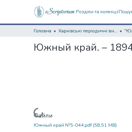
Розділи та колекції
Пошук
Головна
Харківські періодичні видання
Южный край. – 1894.
Вантажиться...
Файли
Южный край №5-044.pdf
(58,51 MB)