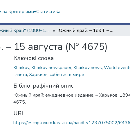
 за критеріями
Статистика
"Южный край" (1880–1919 гг.)
Южный край. – 1894. – 15 августа (№ 4675)
 – 15 августа (№ 4675)
Ключові слова
Kharkov
,
Kharkov newspaper
,
Kharkov news
,
World event
газета
,
Харьков
,
события в мире
Бібліографічний опис
Южный край: ежедневное издание. – Харьков, 1894. 
4675.
URI
https://escriptorium.karazin.ua/handle/1237075002/643