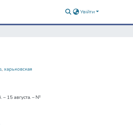
Увійти
s
,
харьковская
– 15 августа. – №
6