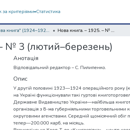
 за критеріями
Статистика
"Нова книга" (1924–1925 рр.)
Нова книга. – 1925. – № 3 (лютий–березень)
 – № 3 (лютий–березень)
Анотація
Відповідальний редактор – С. Пилипенко.
Опис
У другій половині 1923—1924 операційного року (к
на Україні функціонували такі гуртові книготорговель
Державне Видавництво України—найбільша книго
організація з 8-ма губерніяльними торговельними 
округовими агенствами. Середній щомісячний обіг 
тепер—200.000 карб, на місяць.