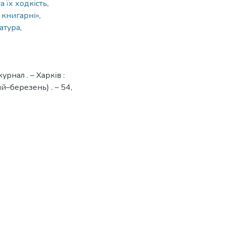
а їх ходкість
,
і книгарні»
,
ратура
,
рнал . – Харків :
–березень) . – 54,
3