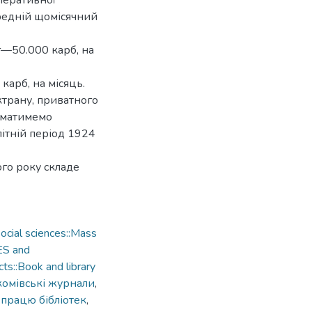
перативної
ередній щомісячний
—50.000 карб, на
карб, на місяць.
ктрану, приватного
—матимемо
 літній період 1924
го року складе
cial sciences::Mass
ES and
ts::Book and library
комівські журнали
,
 працю бібліотек
,