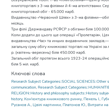
Всеукраїнське Кооп. Т-во «Книгоспілка»—центр коо
книготоргівлі з 3-ма філіями й 4-ма агентствами. С
книготорговий обіг - 65.000 карб.
Видавництво «Червоний Шлях» з 3-ма філіями—обіг
місяць.
Три філії Держвидаву РСФСР з обігами біля 100.000 
Коли додати до цього ще операції «Пролетарія», Це
видавництва «Час» та инших видавничих закладів,
загальну суму обігу книжкової торгівлі на Україні за
р. (квітень-вересень) біля 450.000 карб.
Загальний обіг протягом всього 1923-24 операційно
біля 5 міл. карб.
Ключові слова
Research Subject Categories::SOCIAL SCIENCES::Other so
communication
,
Research Subject Categories::HUMANITI
RELIGION::History and philosophy subjects::History subjec
history
,
Кон'юктура книжкового ринку
,
Пекель І.
,
Губ
Русанов А.
,
Цвілі картинки
,
Платонов Ю.
,
Витрати на