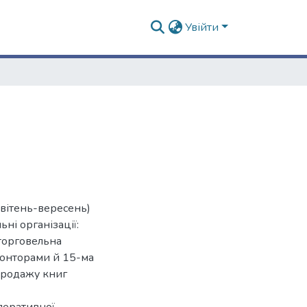
Увійти
вітень-вересень)
ні організації:
торговельна
конторами й 15-ма
продажу книг