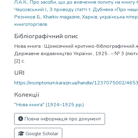
Л.А.К.
,
Про засоби, що до вивчення попиту на книгу т
Чаусовський І.
,
З приводу статті т. Дубняка «Про наш
Резніков Б.
,
Kharkiv magazine
,
Харків
,
українська літе
книготоргівля
Бібліографічний опис
Нова книга : Щомісячний критико-бібліографічний жу
Державне видавництво України , 1925 . – № 3 (лютий
[2] с.
URI
https://escriptorium.karazin.ua/handle/1237075002/465
Колекції
"Нова книга" (1924–1925 рр.)
Повна інформація про документ
Google Scholar