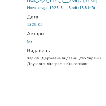
Nova_knyga_1925_3___2.pdf
(29,03 MB)
Nova_knyga_1925_3___3.pdf
(13,8 MB)
Дата
1925-03
Автори
б/а
Видавець
Харків : Державне видавництво України.
Друкарня-літографія Книгоспілки