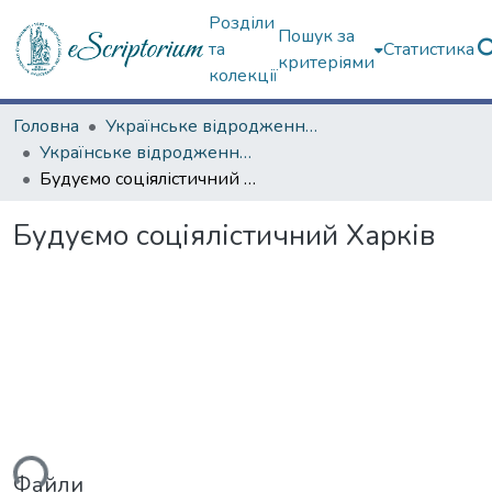
Розділи
Пошук за
та
Статистика
критеріями
колекції
Головна
Українське відродження (Третій Харків)
Українське відродження (Третій Харків) – Харків у 1919–1934 рр.
Будуємо соціялістичний Харків
Будуємо соціялістичний Харків
ься...
Файли