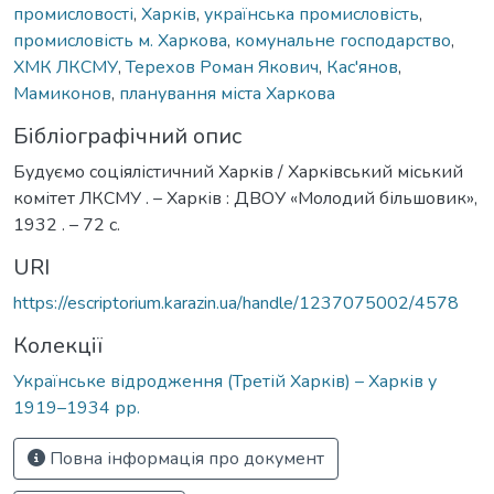
промисловості
,
Харків
,
українська промисловість
,
промисловість м. Харкова
,
комунальне господарство
,
ХМК ЛКСМУ
,
Терехов Роман Якович
,
Кас'янов
,
Мамиконов
,
планування міста Харкова
Бібліографічний опис
Будуємо соціялістичний Харків / Харківський міський
комітет ЛКСМУ . – Харків : ДВОУ «Молодий більшовик»,
1932 . – 72 с.
URI
https://escriptorium.karazin.ua/handle/1237075002/4578
Колекції
Українське відродження (Третій Харків) – Харків у
1919–1934 рр.
Повна інформація про документ