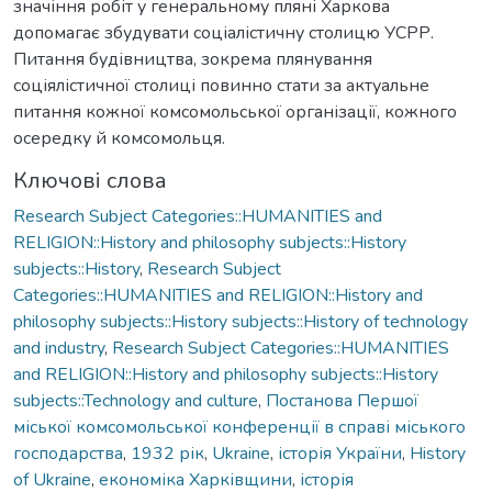
значіння робіт у генеральному пляні Харкова
допомагає збудувати соціалістичну столицю УСРР.
Питання будівництва, зокрема плянування
соціялістичної столиці повинно стати за актуальне
питання кожної комсомольської організації, кожного
осередку й комсомольця.
Ключові слова
Research Subject Categories::HUMANITIES and
RELIGION::History and philosophy subjects::History
subjects::History
,
Research Subject
Categories::HUMANITIES and RELIGION::History and
philosophy subjects::History subjects::History of technology
and industry
,
Research Subject Categories::HUMANITIES
and RELIGION::History and philosophy subjects::History
subjects::Technology and culture
,
Постанова Першої
міської комсомольської конференції в справі міського
господарства
,
1932 рік
,
Ukraine
,
історія України
,
History
of Ukraine
,
економіка Харківщини
,
історія