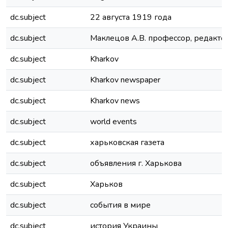
dc.subject
22 августа 1919 года
dc.subject
Маклецов А.В. профессор, редакто
dc.subject
Kharkov
dc.subject
Kharkov newspaper
dc.subject
Kharkov news
dc.subject
world events
dc.subject
харьковская газета
dc.subject
объявления г. Харькова
dc.subject
Харьков
dc.subject
события в мире
dc.subject
история Украины