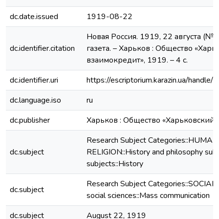
dc.date.issued
1919-08-22
Новая Россия. 1919, 22 августа (№ 
dc.identifier.citation
газета. – Харьков : Общество «Хар
взаимокредит», 1919. – 4 с.
dc.identifier.uri
https://escriptorium.karazin.ua/hand
dc.language.iso
ru
dc.publisher
Харьков : Общество «Харьковский
Research Subject Categories::HUMAN
dc.subject
RELIGION::History and philosophy subj
subjects::History
Research Subject Categories::SOCIAL
dc.subject
social sciences::Mass communication
dc.subject
August 22, 1919