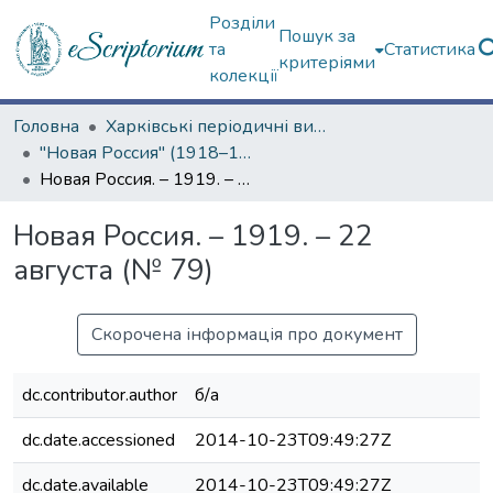
Розділи
Пошук за
та
Статистика
критеріями
колекції
Головна
Харківські періодичні видання
"Новая Россия" (1918–1919 гг.)
Новая Россия. – 1919. – 22 августа (№ 79)
Новая Россия. – 1919. – 22
августа (№ 79)
Скорочена інформація про документ
dc.contributor.author
б/а
dc.date.accessioned
2014-10-23T09:49:27Z
dc.date.available
2014-10-23T09:49:27Z