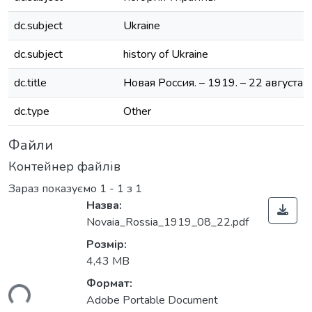
dc.subject
Ukraine
dc.subject
history of Ukraine
dc.title
Новая Россия. – 1919. – 22 августа 
dc.type
Other
Файли
Контейнер файлів
Зараз показуємо
1 - 1 з 1
Назва:
Novaia_Rossia_1919_08_22.pdf
Розмір:
4,43 MB
Формат:
ься...
Adobe Portable Document