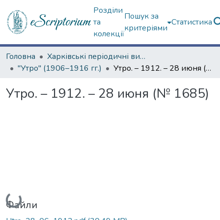
Розділи
Пошук за
та
Статистика
критеріями
колекції
Головна
Харківські періодичні видання
"Утро" (1906–1916 гг.)
Утро. – 1912. – 28 июня (№ 1685)
Утро. – 1912. – 28 июня (№ 1685)
Вантажиться...
Файли