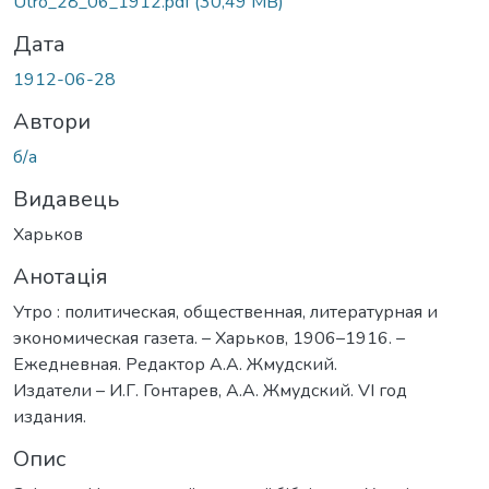
Utro_28_06_1912.pdf
(30,49 MB)
Дата
1912-06-28
Автори
б/а
Видавець
Харьков
Анотація
Утро : политическая, общественная, литературная и
экономическая газета. – Харьков, 1906–1916. –
Ежедневная. Редактор А.А. Жмудский.
Издатели – И.Г. Гонтарев, А.А. Жмудский. VI год
издания.
Опис