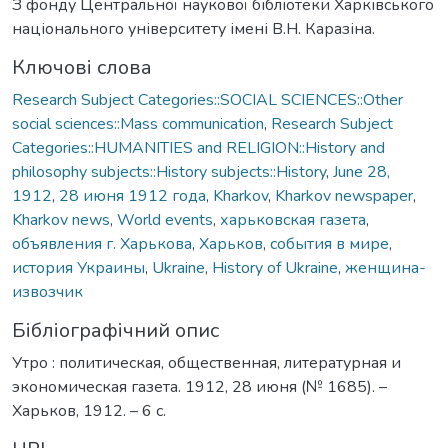
З фонду Центральної наукової бібліотеки Харківського
національного університету імені В.Н. Каразіна.
Ключові слова
Research Subject Categories::SOCIAL SCIENCES::Other
social sciences::Mass communication
,
Research Subject
Categories::HUMANITIES and RELIGION::History and
philosophy subjects::History subjects::History
,
June 28,
1912
,
28 июня 1912 года
,
Kharkov
,
Kharkov newspaper
,
Kharkov news
,
World events
,
харьковская газета
,
объявления г. Харькова
,
Харьков
,
события в мире
,
история Украины
,
Ukraine
,
History of Ukraine
,
женщина-
извозчик
Бібліографічний опис
Утро : политическая, общественная, литературная и
экономическая газета. 1912, 28 июня (№ 1685). –
Харьков, 1912. – 6 с.