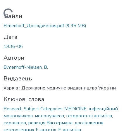
Вантажиться...
Файли
Elmenhoff_Дослідження.pdf
(9,35 MB)
Дата
1936-06
Автори
Elmenhoff-Nielsen, B.
Видавець
Харків : Державне медичне видавництво України
Ключові слова
Research Subject Categories::MEDICINE
,
інфекційний
мононуклеоз
,
мононуклеоз
,
гетерогенні антитіла
,
сироватка
,
реакція Вассермана
,
дослідження
гетерогенних F-антитіл
,
F-антитіла