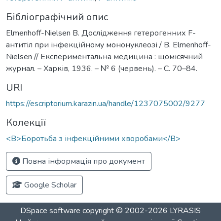
Бібліографічний опис
Elmenhoff-Nielsen B. Дослідження гетерогенних F-
антитіл при інфекційному мононуклеозі / B. Elmenhoff-
Nielsen // Експериментальна медицина : щомісячний
журнал. – Харків, 1936. – № 6 (червень). – С. 70–84.
URI
https://escriptorium.karazin.ua/handle/1237075002/9277
Колекції
<B>Боротьба з інфекційними хворобами</B>
Повна інформація про документ
Google Scholar
DSpace software
copyright © 2002-2026
LYRASIS