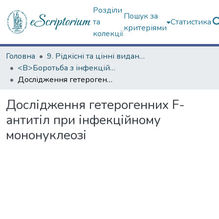
Розділи
Пошук за
та
Статистика
критеріями
колекції
Головна
9. Рідкісні та цінні видання
<B>Боротьба з інфекційними хворобами</B>
Дослідження гетерогенних F-антитіл при інфекційному мононуклеозі
Дослідження гетерогенних F-
антитіл при інфекційному
мононуклеозі