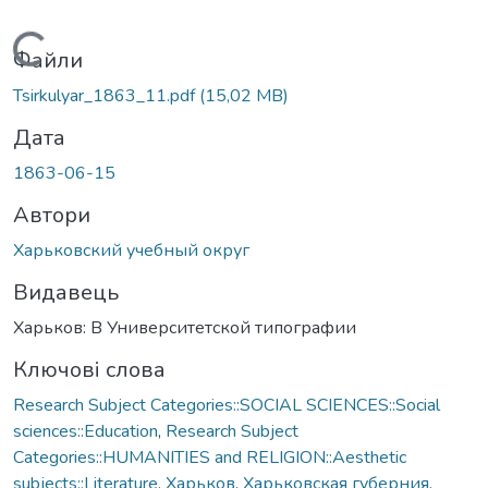
Вантажиться...
Файли
Tsirkulyar_1863_11.pdf
(15,02 MB)
Дата
1863-06-15
Автори
Харьковский учебный округ
Видавець
Харьков: В Университетской типографии
Ключові слова
Research Subject Categories::SOCIAL SCIENCES::Social
sciences::Education
,
Research Subject
Categories::HUMANITIES and RELIGION::Aesthetic
subjects::Literature
,
Харьков
,
Харьковская губерния
,