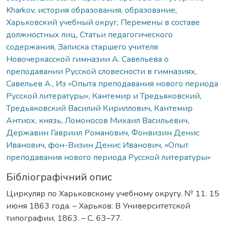
Kharkov
,
история образования
,
образование
,
Харьковский учебный округ
,
Перемены в составе
должностных лиц
,
Статьи педагогического
содержания
,
Записка старшего учителя
Новочеркасской гимназии А. Савельева о
преподавании Русской словесности в гимназиях
,
Савельев А.
,
Из «Опыта преподавания нового периода
Русской литературы», Кантемир и Тредьяковский
,
Тредьяковский Василий Кириллович
,
Кантемир
Антиох, князь
,
Ломоносов Михаил Васильевич
,
Державин Гавриил Романович
,
Фонвизин Денис
Иванович
,
фон-Визин Денис Иванович
,
«Опыт
преподавания нового периода Русской литературы»
Бібліографічний опис
Циркуляр по Харьковскому учебному округу. № 11. 15
июня 1863 года. – Харьков: В Университетской
типографии, 1863. – С. 63–77.