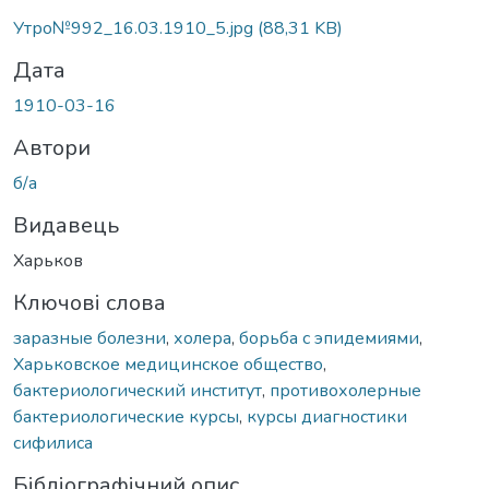
Вантажиться...
Утро№992_16.03.1910_5.jpg
(88,31 KB)
Дата
1910-03-16
Автори
б/а
Видавець
Харьков
Ключові слова
заразные болезни
,
холера
,
борьба с эпидемиями
,
Харьковское медицинское общество
,
бактериологический институт
,
противохолерные
бактериологические курсы
,
курсы диагностики
сифилиса
Бібліографічний опис