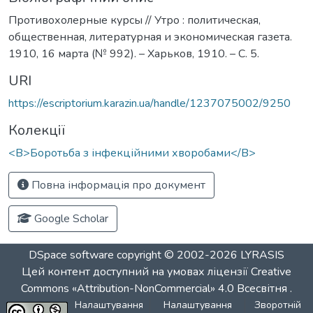
Противохолерные курсы // Утро : политическая,
общественная, литературная и экономическая газета.
1910, 16 марта (№ 992). – Харьков, 1910. – С. 5.
URI
https://escriptorium.karazin.ua/handle/1237075002/9250
Колекції
<B>Боротьба з інфекційними хворобами</B>
Повна інформація про документ
Google Scholar
DSpace software
copyright © 2002-2026
LYRASIS
Цей контент доступний на умовах ліцензії
Creative
Commons «Attribution-NonCommercial» 4.0 Всесвітня
.
Налаштування
Налаштування
Зворотній