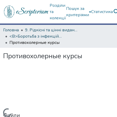
Розділи
Пошук за
та
Статистика
критеріями
колекції
Головна
9. Рідкісні та цінні видання
<B>Боротьба з інфекційними хворобами</B>
Противохолерные курсы
Противохолерные курсы
Файли