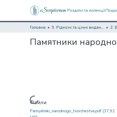
Розділи та колекції
Пошук
Головна
9. Рідкісні та цінні видання
2. 
Памятники народног
Вантажиться...
Файли
Pamyatniki_narodnogo_tvorchestva.pdf
(37,92