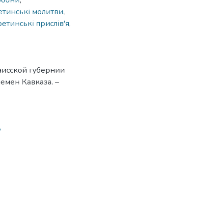
обони
,
етинські молитви
,
ретинські прислів'я
,
аисской губернии
емен Кавказа. –
8