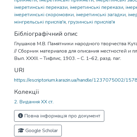
прикмети
,
імеретинські прикмети
,
імеретинські заб
імеретинські перекази
,
імеретинські перекази
,
імер
імеретинські скоромовки
,
імеретинські загадки
,
іме
мінгрельські прислів'я
,
грузинські прислів'я
Бібліографічний опис
Глушаков М.В. Памятники народного творчества Кут
// Сборник материалов для описания местностей и пл
Вып. XXXII. – Тифлис, 1903. – С. 1–62, разд. паг.
URI
https://escriptorium.karazin.ua/handle/1237075002/157
Колекції
2. Видання ХХ ст.
Повна інформація про документ
Google Scholar