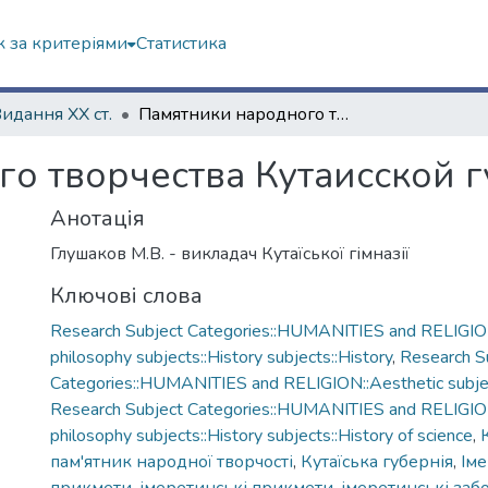
 за критеріями
Статистика
Видання ХХ ст.
Памятники народного творчества Кутаисской губернии
о творчества Кутаисской 
Анотація
Глушаков М.В. - викладач Кутаїської гімназії
Ключові слова
Research Subject Categories::HUMANITIES and RELIGION
philosophy subjects::History subjects::History
,
Research S
Categories::HUMANITIES and RELIGION::Aesthetic subject
Research Subject Categories::HUMANITIES and RELIGION
philosophy subjects::History subjects::History of science
,
пам'ятник народної творчості
,
Кутаїська губернія
,
Іме