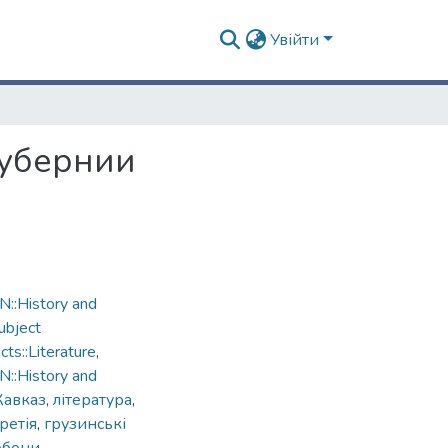
Увійти
губернии
::History and
ubject
s::Literature
,
::History and
Кавказ
,
література
,
ретія
,
грузинські