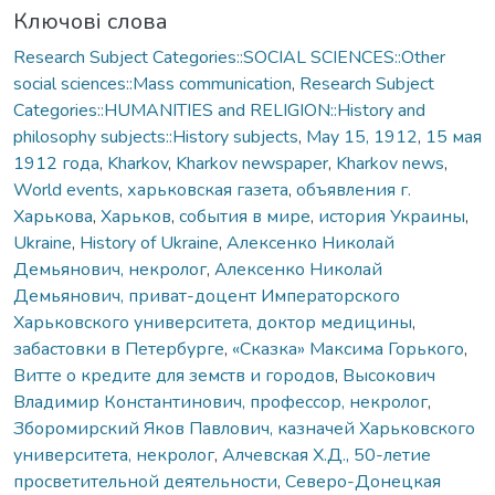
Ключові слова
Research Subject Categories::SOCIAL SCIENCES::Other
social sciences::Mass communication
,
Research Subject
Categories::HUMANITIES and RELIGION::History and
philosophy subjects::History subjects
,
May 15, 1912
,
15 мая
1912 года
,
Kharkov
,
Kharkov newspaper
,
Kharkov news
,
World events
,
харьковская газета
,
объявления г.
Харькова
,
Харьков
,
события в мире
,
история Украины
,
Ukraine
,
History of Ukraine
,
Алексенко Николай
Демьянович, некролог
,
Алексенко Николай
Демьянович, приват-доцент Императорского
Харьковского университета, доктор медицины
,
забастовки в Петербурге
,
«Сказка» Максима Горького
,
Витте о кредите для земств и городов
,
Высокович
Владимир Константинович, профессор, некролог
,
Зборомирский Яков Павлович, казначей Харьковского
университета, некролог
,
Алчевская Х.Д., 50-летие
просветительной деятельности
,
Северо-Донецкая