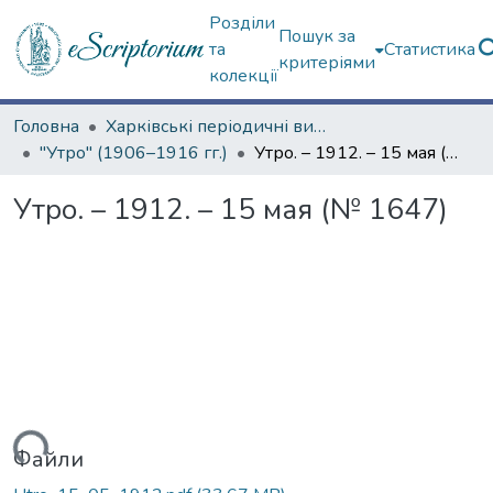
Розділи
Пошук за
та
Статистика
критеріями
колекції
Головна
Харківські періодичні видання
"Утро" (1906–1916 гг.)
Утро. – 1912. – 15 мая (№ 1647)
Утро. – 1912. – 15 мая (№ 1647)
ться...
Файли