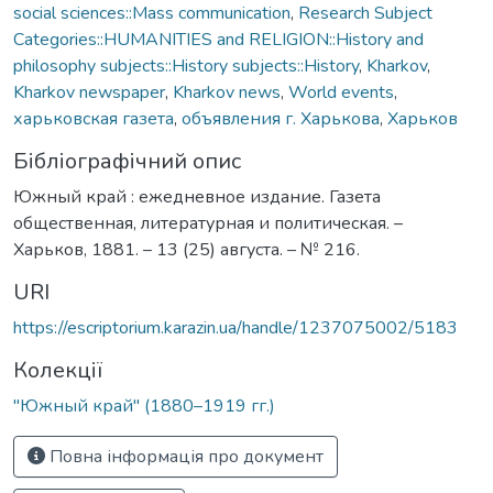
social sciences::Mass communication
,
Research Subject
Categories::HUMANITIES and RELIGION::History and
philosophy subjects::History subjects::History
,
Kharkov
,
Kharkov newspaper
,
Kharkov news
,
World events
,
харьковская газета
,
объявления г. Харькова
,
Харьков
Бібліографічний опис
Южный край : ежедневное издание. Газета
общественная, литературная и политическая. –
Харьков, 1881. – 13 (25) августа. – № 216.
URI
https://escriptorium.karazin.ua/handle/1237075002/5183
Колекції
"Южный край" (1880–1919 гг.)
Повна інформація про документ