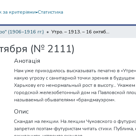
 за критеріями
Статистика
ро" (1906–1916 гг.)
Утро. – 1913. – 16 октября (№ 2111)
ктября (№ 2111)
Анотація
Нам уже приходилось высказывать печатно в «Утре» 
какую угрозу с санитарной точки зрения в будущем 
Харькову его ненормальный рост в высоту... Укажем
городской железобетонный дом на Павловской пло
называемый обывателями «брандмауэром».
Опис
Скандал на лекции. На лекции Чуковского о футури
запретил поэтам-футуристам читать стихи. Публика, 