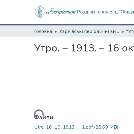
Розділи та колекції
Пошук
Головна
Харківські періодичні видання
"Ут
Утро. – 1913. – 16 о
Вантажиться...
Файли
Utro_16_10_1913___1.pdf
(28,69 MB)