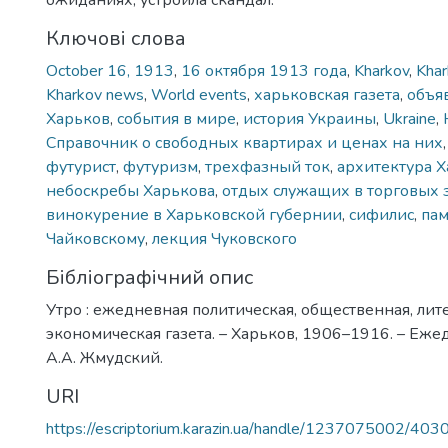
ожиданиях, устроила скандал.
Ключові слова
October 16, 1913
,
16 октября 1913 года
,
Kharkov
,
Kha
Kharkov news
,
World events
,
харьковская газета
,
объяв
Харьков
,
события в мире
,
история Украины
,
Ukraine
,
Справочник о свободных квартирах и ценах на них
футурист
,
футуризм
,
трехфазный ток
,
архитектура 
небоскребы Харькова
,
отдых служащих в торговых 
винокурение в Харьковской губернии
,
сифилис
,
пам
Чайковскому
,
лекция Чуковского
Бібліографічний опис
Утро : ежедневная политическая, общественная, лит
экономическая газета. – Харьков, 1906–1916. – Еже
А.А. Жмудский.
URI
https://escriptorium.karazin.ua/handle/1237075002/403