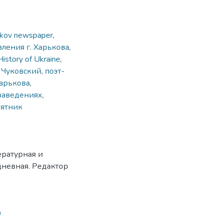
rkov newspaper
,
ления г. Харькова
,
History of Ukraine
,
,
Чуковский
,
поэт-
Харькова
,
заведениях
,
ятник
ературная и
дневная. Редактор
0