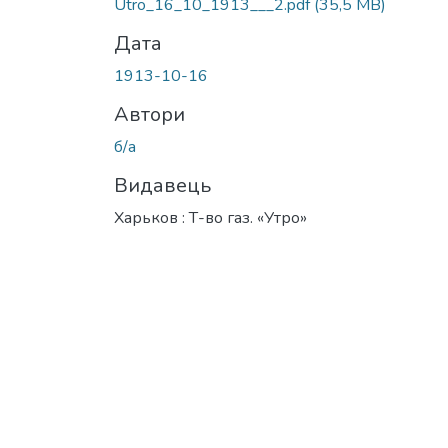
Utro_16_10_1913___2.pdf
(35,5 MB)
Дата
1913-10-16
Автори
б/а
Видавець
Харьков : Т-во газ. «Утро»