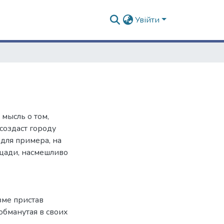
Увійти
мысль о том,
создаст городу
 для примера, на
щади, насмешливо
зме пристав
обманутая в своих