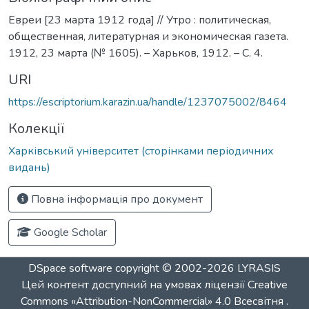
Евреи [23 марта 1912 года] // Утро : политическая,
общественная, литературная и экономическая газета.
1912, 23 марта (№ 1605). – Харьков, 1912. – С. 4.
URI
https://escriptorium.karazin.ua/handle/1237075002/8464
Колекції
Харківський університет (сторінками періодичних
видань)
Повна інформація про документ
Google Scholar
DSpace software
copyright © 2002-2026
LYRASIS
Цей контент доступний на умовах ліцензії
Creative
Commons «Attribution-NonCommercial» 4.0 Всесвітня
.